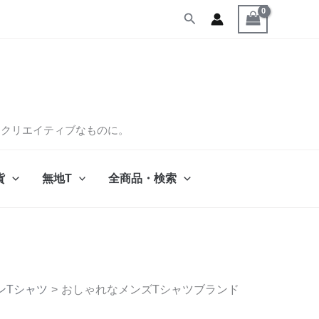
検
索
くクリエイティブなものに。
貨
無地T
全商品・検索
ンTシャツ
おしゃれなメンズTシャツブランド