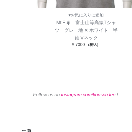
♥お気に入りに追加
Mt.Fuji – 富士山等高線Tシャ
ツ グレー地 ✕ ホワイト 半
袖 Vネック
¥
7000
（税込）
Follow us on
instagram.com/kousch.tee
!
前