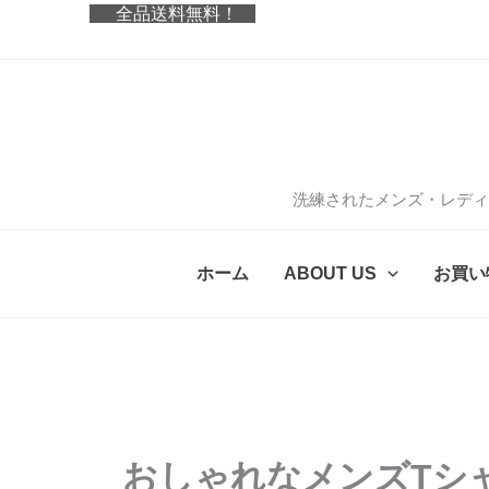
内
全品送料無料！
容
を
ス
キ
ッ
プ
洗練されたメンズ・レディ
ホーム
ABOUT US
お買い
おしゃれなメンズTシ