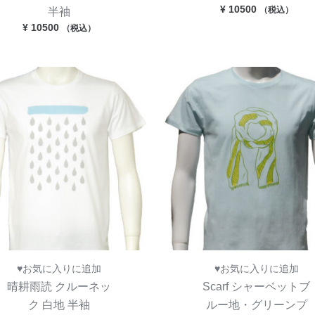
¥
10500
半袖
（税込）
¥
10500
（税込）
♥お気に入りに追加
♥お気に入りに追加
晴耕雨読 クルーネッ
Scarf シャーベットブ
ク 白地 半袖
ルー地・グリーンプ