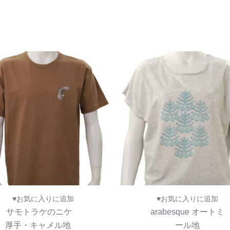
♥お気に入りに追加
♥お気に入りに追加
サモトラケのニケ
arabesque オートミ
厚手・キャメル地
ール地