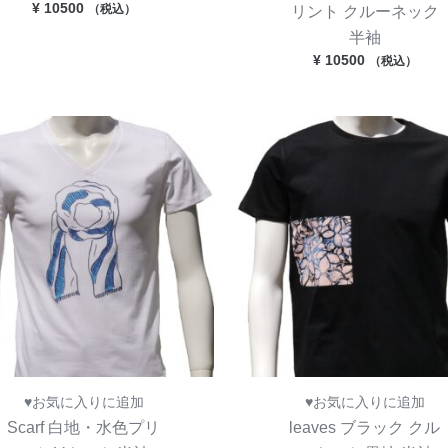
¥
10500
（税込）
リント クルーネック
半袖
¥
10500
（税込）
♥お気に入りに追加
♥お気に入りに追加
Scarf 白地・水色プリ
leaves ブラック クル