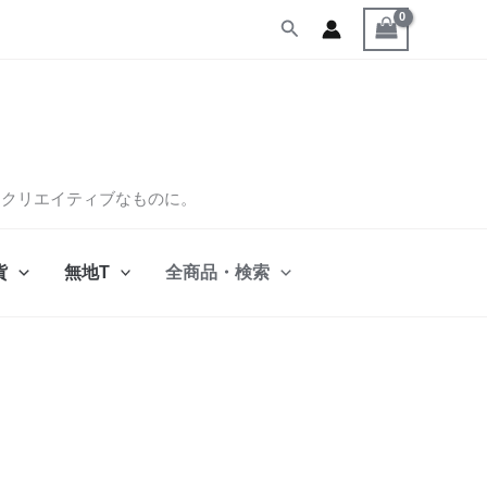
検
索
くクリエイティブなものに。
貨
無地T
全商品・検索