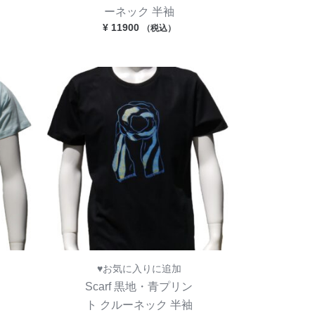
ーネック 半袖
¥
11900
（税込）
♥お気に入りに追加
Scarf 黒地・青プリン
ト クルーネック 半袖