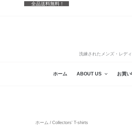
内
全品送料無料！
容
を
ス
キ
ッ
プ
洗練されたメンズ・レディ
ホーム
ABOUT US
お買い
ホーム
/ Collectors' T-shirts