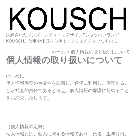
内
容
を
ス
キ
洗練されたメンズ・レディースデザインTシャツのブランド
ッ
KOUSCH。仕事や休日を心地よくクリエイティブなものに。
プ
ホーム
個人情報の取り扱いについて
個人情報の取り扱いについて
はじめに
個人情報保護の重要性を認識し、適切に利用し、保護するこ
とが社会的責任であると考え、個人情報の保護に努めること
をお約束いたします。
————————————————————————–
（個人情報の定義）
個人情報とは、個人に関する情報であり、氏名、生年月日、