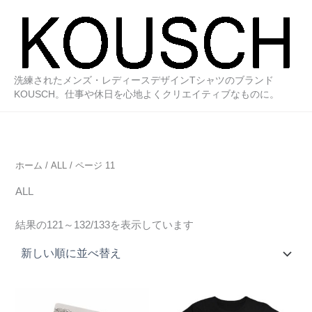
内
容
を
ス
キ
洗練されたメンズ・レディースデザインTシャツのブランド
ッ
KOUSCH。仕事や休日を心地よくクリエイティブなものに。
プ
ホーム
/
ALL
/ ページ 11
ALL
新
結果の121～132/133を表示しています
し
い
順