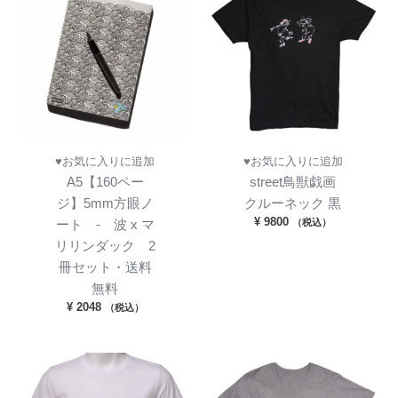
♥お気に入りに追加
♥お気に入りに追加
A5【160ペー
street鳥獣戯画
ジ】5mm方眼ノ
クルーネック 黒
¥
9800
（税込）
ート - 波 x マ
リリンダック 2
冊セット・送料
無料
¥
2048
（税込）