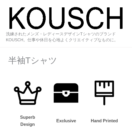
内
容
を
ス
キ
洗練されたメンズ・レディースデザインTシャツのブランド
ッ
KOUSCH。仕事や休日を心地よくクリエイティブなものに。
プ
半袖Tシャツ
Superb
Exclusive
Hand Printed
Design