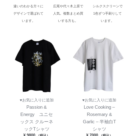
違いのわかる方々に
広尾や代々木上原で
シルクスクリーンで
デザインで選ばれて
人気。複数まとめ買
1色ずつ手刷りして
います。
いする方も。
います。
♥お気に入りに追加
♥お気に入りに追加
Passion &
Love Cooking –
Energy ユニセ
Rosemary &
ックス クルーネ
Garlic – 半袖白T
ックTシャツ
シャツ
¥
9800
¥
7000
（税込）
（税込）