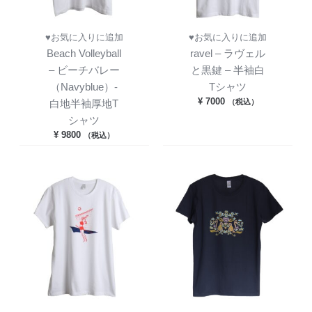
♥お気に入りに追加
♥お気に入りに追加
Beach Volleyball
ravel – ラヴェル
– ビーチバレー
と黒鍵 – 半袖白
（Navyblue）-
Tシャツ
¥
7000
（税込）
白地半袖厚地T
シャツ
¥
9800
（税込）