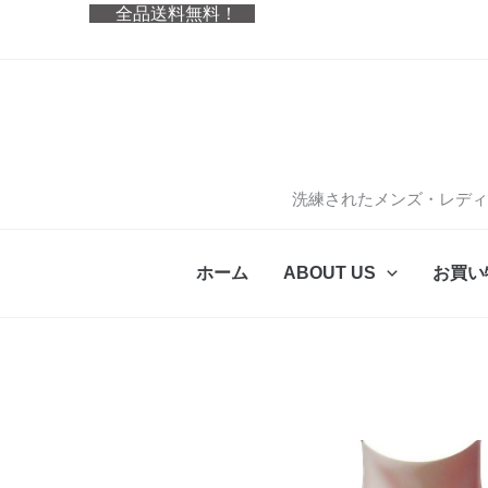
内
全品送料無料！
容
を
ス
キ
ッ
プ
洗練されたメンズ・レディ
ホーム
ABOUT US
お買い