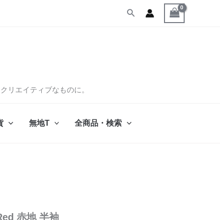
検
索
くクリエイティブなものに。
貨
無地T
全商品・検索
ed 赤地 半袖