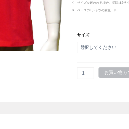
サイズを迷われる場合、初回は2サ
ベースのTシャツの変更 ▷
サイズ
ピ
お買い物カ
ア
ノ
の
た
め
に
2
Red
赤
地