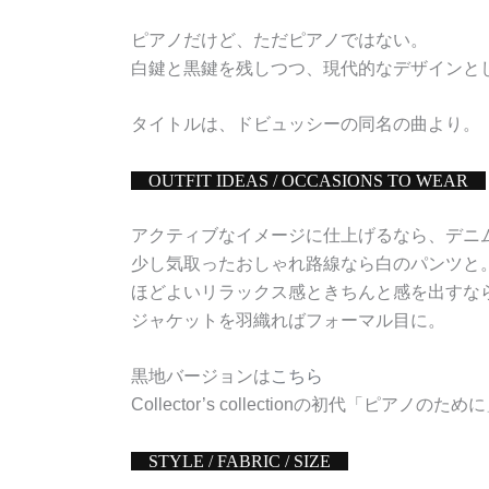
ピアノだけど、ただピアノではない。
白鍵と黒鍵を残しつつ、現代的なデザインと
タイトルは、ドビュッシーの同名の曲より。
OUTFIT IDEAS / OCCASIONS TO WEAR
アクティブなイメージに仕上げるなら、デニ
少し気取ったおしゃれ路線なら白のパンツと
ほどよいリラックス感ときちんと感を出すな
ジャケットを羽織ればフォーマル目に。
黒地バージョンは
こちら
Collector’s collectionの初代「ピアノのため
STYLE / FABRIC / SIZE