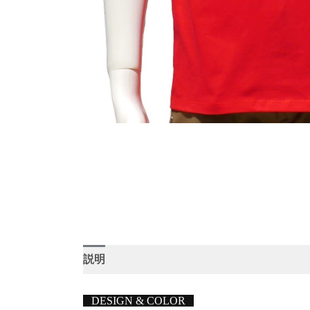
説明
DESIGN & COLOR