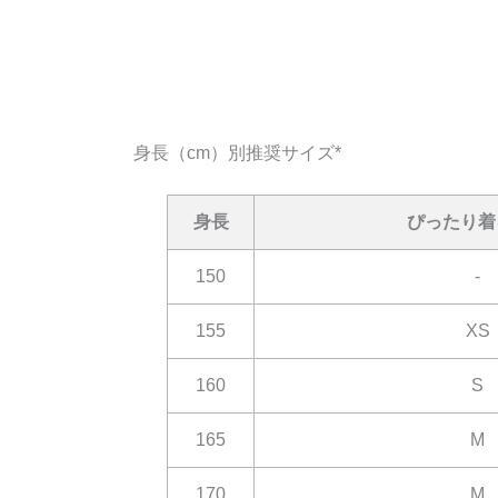
身長（cm）別推奨サイズ*
身長
ぴったり着
150
-
155
XS
160
S
165
M
170
M