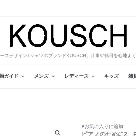
ースデザインTシャツのブランドKOUSCH。仕事や休日を心地よ
物ガイド
メンズ
レディース
キッズ
雑
♥お気に入りに追加
ピアノのために2 R