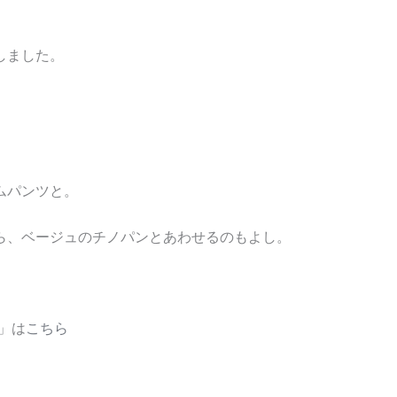
半
袖
個
しました。
ムパンツと。
。
ら、ベージュのチノパンとあわせるのもよし。
に」は
こちら