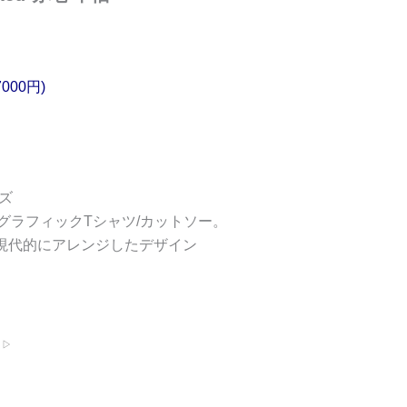
7000円)
ンズ
グラフィックTシャツ/カットソー。
を現代的にアレンジしたデザイン
 ▷