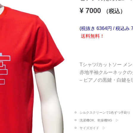
¥
7000
（税込）
(税抜き 6364円 / 税込み 
送料無料！
Tシャツ/カットソー メ
赤地半袖クルーネックの
– ピアノの黒鍵・白鍵
シルクスクリーンで1色ずつ手刷り
洗濯機OK、乾燥機NG ▷
サイズガイド ▷