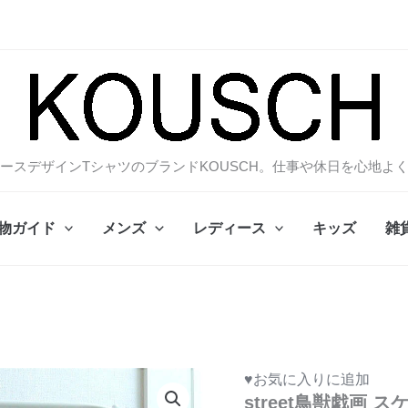
ースデザインTシャツのブランドKOUSCH。仕事や休日を心地よ
物ガイド
メンズ
レディース
キッズ
雑
♥お気に入りに追加
street鳥獣戯画