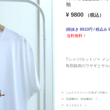
袖
¥
9800
（税込）
(税抜き 8910円 / 税込み 
送料無料！
Tシャツ/カットソー メ
鳥獣戯画のウサギとサル
シルクスクリーンで1色ずつ手刷り
洗濯機OK、乾燥機NG ▷
サイズガイド ▷