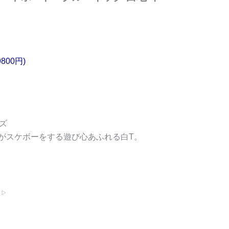
9800円)
ンズ
がスケボーをする遊び心あふれる白T。
 ▷