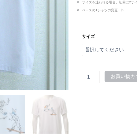
サイズを迷われる場合、初回は2サ
ベースのTシャツの変更 ▷
サイズ
street
お買い物カ
鳥
獣
戯
画
ス
ケ
ー
ト
ボ
ー