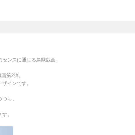
ド
ク
ル
ー
ネ
ッ
ク
白
地
半
のセンスに通じる鳥獣戯画。
袖
個
戯画第2弾。
デザインです。
つつも、
、
ます。