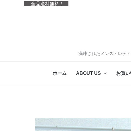
内
全品送料無料！
容
を
ス
キ
ッ
プ
洗練されたメンズ・レディ
ホーム
ABOUT US
お買い