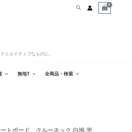
検
索
くクリエイティブなものに。
貨
無地T
全商品・検索
 スケートボード クルーネック 白地 半