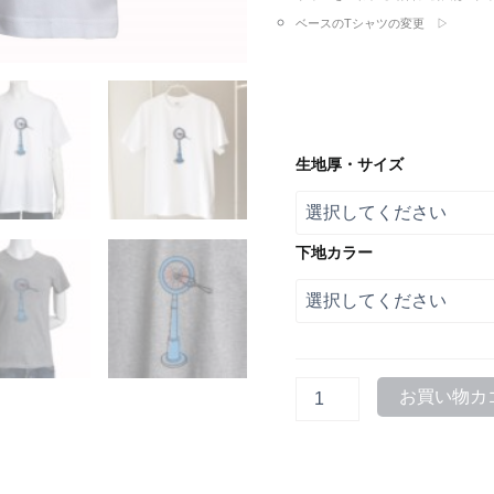
ベースのTシャツの変更 ▷
生地厚・サイズ
下地カラー
Engine
お買い物カ
Order
Telegraph-
エ
ン