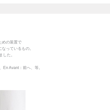
ジ
ン
テ
レ
グ
ラ
フ
白
ための装置で
T・
になっているもの。
グ
レ
いました。
ー
T
、En Avant：前へ、等。
個