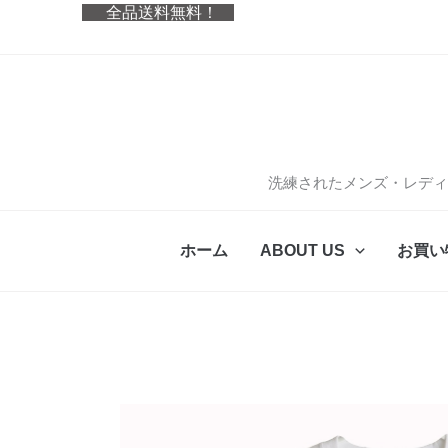
内
全品送料無料！
容
を
ス
キ
ッ
プ
洗練されたメンズ・レディ
ホーム
ABOUT US
お買い