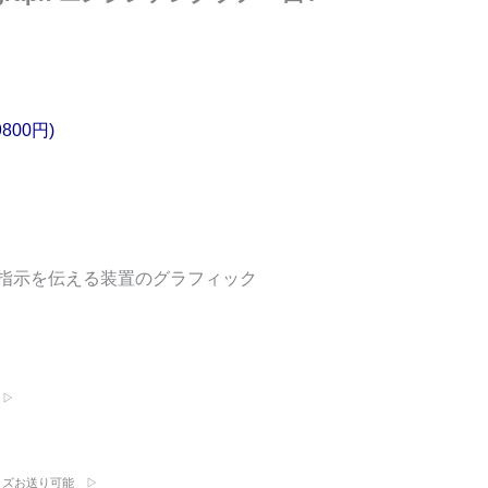
9800円)
指示を伝える装置のグラフィック
 ▷
イズお送り可能 ▷