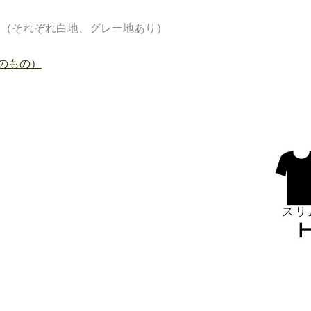
す（それぞれ白地、グレー地あり）
のもの）