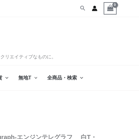
検
索
くクリエイティブなものに。
貨
無地T
全商品・検索
Telegraph-エンジンテレグラフ 白T・